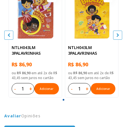
NTLH043LM
NTLH043LM
3PALAVRINHAS
3PALAVRINHAS
R$ 86,90
R$ 86,90
ou
R$ 86,90
em até 2x de R$
ou
R$ 86,90
em até 2x de R$
43,45 sem juros no cartão
43,45 sem juros no cartão
-
+
-
+
Adicionar
Adicionar
Avaliar
Opiniões