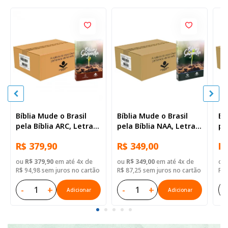
Bíblia Mude o Brasil
Bíblia Mude o Brasil
Bí
pela Bíblia ARC, Letra
pela Bíblia NAA, Letra
pe
Regular, Capa Brochura
Regular, Capa Brochura
Re
R$ 379,90
R$ 349,00
R$
— 52 Biblias
— Mude Brasil
— 
ou
R$ 379,90
em até 4x de
ou
R$ 349,00
em até 4x de
ou
R$ 94,98 sem juros no cartão
R$ 87,25 sem juros no cartão
R$ 
-
+
-
+
-
Adicionar
Adicionar