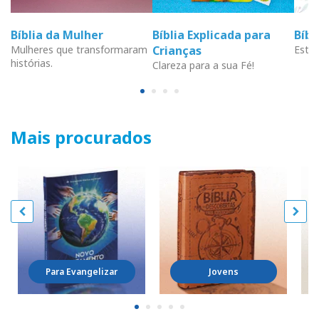
Bíblia da Mulher
Bíblia Explicada para
Bíb
Mulheres que transformaram
Crianças
Estud
histórias.
Clareza para a sua Fé!
Mais procurados
Para Evangelizar
Jovens