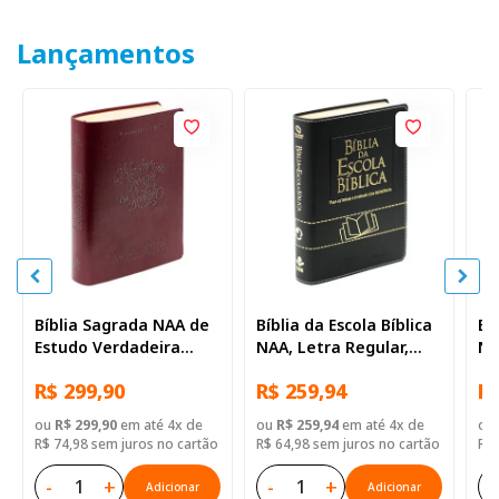
Lançamentos
Bíblia Sagrada NAA de
Bíblia da Escola Bíblica
Bí
Estudo Verdadeira
NAA, Letra Regular,
NA
Identidade, Letra
com mapa, Capa Couro
co
R$ 299,90
R$ 259,94
R$
Regular, com mapa,
Sintético Preta
Si
Capa Couro Sintético
ou
R$ 299,90
em até 4x de
ou
R$ 259,94
em até 4x de
ou
Ilustrada Marrom
R$ 74,98 sem juros no cartão
R$ 64,98 sem juros no cartão
R$ 
-
+
-
+
-
Adicionar
Adicionar