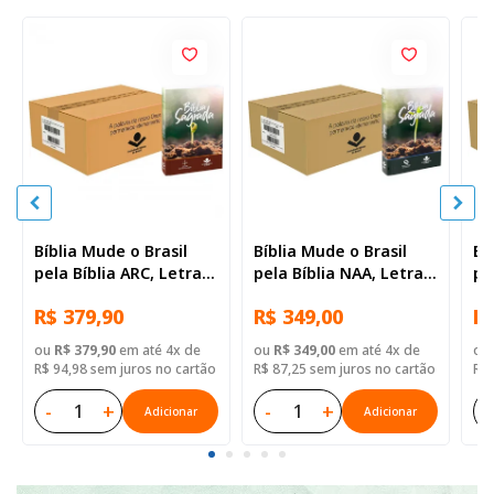
Bíblia Mude o Brasil
Bíblia Mude o Brasil
Bí
pela Bíblia ARC, Letra
pela Bíblia NAA, Letra
pe
Regular, Capa Brochura
Regular, Capa Brochura
Re
R$ 379,90
R$ 349,00
R$
— 52 Biblias
— Mude Brasil
— 
ou
R$ 379,90
em até 4x de
ou
R$ 349,00
em até 4x de
ou
R$ 94,98 sem juros no cartão
R$ 87,25 sem juros no cartão
R$ 
-
+
-
+
-
Adicionar
Adicionar