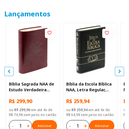
Lançamentos
Bíblia Sagrada NAA de
Bíblia da Escola Bíblica
Bí
Estudo Verdadeira
NAA, Letra Regular,
NA
Identidade, Letra
com mapa, Capa Couro
co
R$ 299,90
R$ 259,94
R$
Regular, com mapa,
Sintético Preta
Si
Capa Couro Sintético
ou
R$ 299,90
em até 4x de
ou
R$ 259,94
em até 4x de
ou
Ilustrada Marrom
R$ 74,98 sem juros no cartão
R$ 64,98 sem juros no cartão
R$ 
-
+
-
+
-
Adicionar
Adicionar