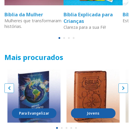
Bíblia da Mulher
Bíblia Explicada para
Bíb
Mulheres que transformaram
Crianças
Estud
histórias.
Clareza para a sua Fé!
Mais procurados
Para Evangelizar
Jovens