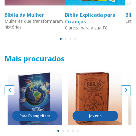
Bíblia da Mulher
Bíblia Explicada para
Bíb
Mulheres que transformaram
Crianças
Estud
histórias.
Clareza para a sua Fé!
Mais procurados
Para Evangelizar
Jovens