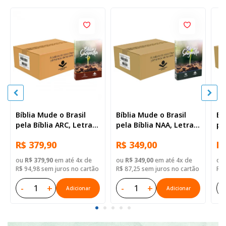
Bíblia Mude o Brasil
Bíblia Mude o Brasil
Bí
pela Bíblia ARC, Letra
pela Bíblia NAA, Letra
pe
Regular, Capa Brochura
Regular, Capa Brochura
Re
R$ 379,90
R$ 349,00
R$
— 52 Biblias
— Mude Brasil
— 
ou
R$ 379,90
em até 4x de
ou
R$ 349,00
em até 4x de
ou
R$ 94,98 sem juros no cartão
R$ 87,25 sem juros no cartão
R$ 
-
+
-
+
-
Adicionar
Adicionar