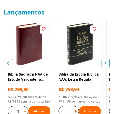
Lançamentos
Bíblia Sagrada NAA de
Bíblia da Escola Bíblica
Bí
Estudo Verdadeira
NAA, Letra Regular,
NA
Identidade, Letra
com mapa, Capa Couro
co
R$ 299,90
R$ 259,94
R$
Regular, com mapa,
Sintético Preta
Si
Capa Couro Sintético
ou
R$ 299,90
em até 4x de
ou
R$ 259,94
em até 4x de
ou
Ilustrada Marrom
R$ 74,98 sem juros no cartão
R$ 64,98 sem juros no cartão
R$ 
-
+
-
+
-
Adicionar
Adicionar