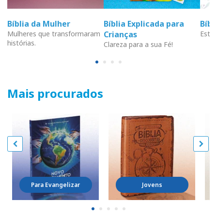
Bíblia da Mulher
Bíblia Explicada para
Bíb
Mulheres que transformaram
Crianças
Estud
histórias.
Clareza para a sua Fé!
Mais procurados
Para Evangelizar
Jovens