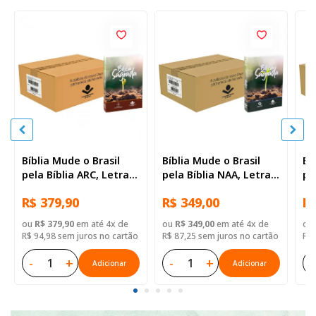
Bíblia Mude o Brasil
Bíblia Mude o Brasil
Bí
pela Bíblia ARC, Letra
pela Bíblia NAA, Letra
pe
Regular, Capa Brochura
Regular, Capa Brochura
Re
R$ 379,90
R$ 349,00
R$
— 52 Biblias
— Mude Brasil
— 
ou
R$ 379,90
em até 4x de
ou
R$ 349,00
em até 4x de
ou
R$ 94,98 sem juros no cartão
R$ 87,25 sem juros no cartão
R$ 
-
+
-
+
-
Adicionar
Adicionar