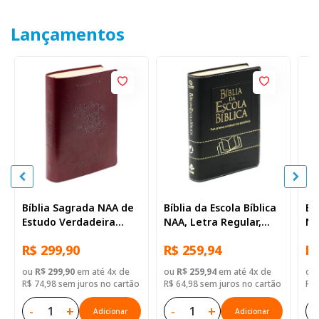
Lançamentos
Bíblia Sagrada NAA de
Bíblia da Escola Bíblica
Bí
Estudo Verdadeira
NAA, Letra Regular,
NA
Identidade, Letra
com mapa, Capa Couro
co
R$ 299,90
R$ 259,94
R$
Regular, com mapa,
Sintético Preta
Si
Capa Couro Sintético
ou
R$ 299,90
em até 4x de
ou
R$ 259,94
em até 4x de
ou
Ilustrada Marrom
R$ 74,98 sem juros no cartão
R$ 64,98 sem juros no cartão
R$ 
-
+
-
+
-
Adicionar
Adicionar