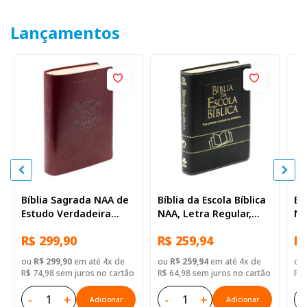
Lançamentos
Bíblia Sagrada NAA de
Bíblia da Escola Bíblica
Bí
Estudo Verdadeira
NAA, Letra Regular,
NA
Identidade, Letra
com mapa, Capa Couro
co
R$ 299,90
R$ 259,94
R$
Regular, com mapa,
Sintético Preta
Si
Capa Couro Sintético
ou
R$ 299,90
em até 4x de
ou
R$ 259,94
em até 4x de
ou
Ilustrada Marrom
R$ 74,98 sem juros no cartão
R$ 64,98 sem juros no cartão
R$ 
-
+
-
+
-
Adicionar
Adicionar