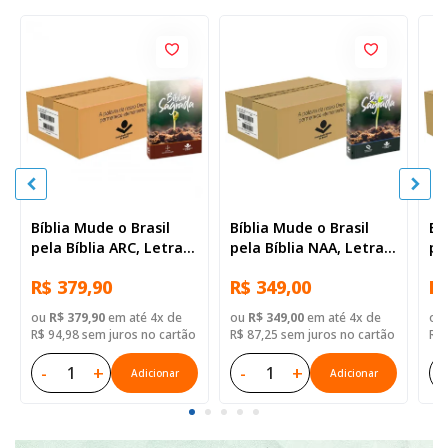
Bíblia Mude o Brasil
Bíblia Mude o Brasil
Bí
pela Bíblia ARC, Letra
pela Bíblia NAA, Letra
pe
Regular, Capa Brochura
Regular, Capa Brochura
Re
R$ 379,90
R$ 349,00
R$
— 52 Biblias
— Mude Brasil
— 
ou
R$ 379,90
em até 4x de
ou
R$ 349,00
em até 4x de
ou
R$ 94,98 sem juros no cartão
R$ 87,25 sem juros no cartão
R$ 
-
+
-
+
-
Adicionar
Adicionar