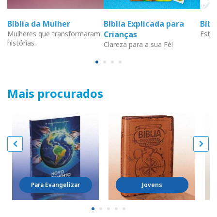
Bíblia da Mulher
Bíblia Explicada para
Bíb
Mulheres que transformaram
Crianças
Estud
histórias.
Clareza para a sua Fé!
Mais procurados
Para Evangelizar
Jovens