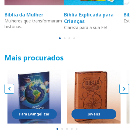
Bíblia da Mulher
Bíblia Explicada para
Bíb
Mulheres que transformaram
Crianças
Estud
histórias.
Clareza para a sua Fé!
Mais procurados
Para Evangelizar
Jovens