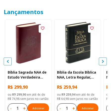
Lançamentos
Bíblia Sagrada NAA de
Bíblia da Escola Bíblica
Bí
Estudo Verdadeira
NAA, Letra Regular,
NA
Identidade, Letra
com mapa, Capa Couro
co
R$ 299,90
R$ 259,94
R$
Regular, com mapa,
Sintético Preta
Si
Capa Couro Sintético
ou
R$ 299,90
em até 4x de
ou
R$ 259,94
em até 4x de
ou
Ilustrada Marrom
R$ 74,98 sem juros no cartão
R$ 64,98 sem juros no cartão
R$ 
-
+
-
+
-
Adicionar
Adicionar