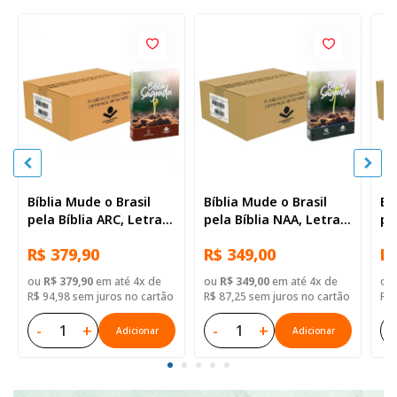
Bíblia Mude o Brasil
Bíblia Mude o Brasil
Bí
pela Bíblia ARC, Letra
pela Bíblia NAA, Letra
pe
Regular, Capa Brochura
Regular, Capa Brochura
Re
R$ 379,90
R$ 349,00
R$
— 52 Biblias
— Mude Brasil
— 
ou
R$ 379,90
em até 4x de
ou
R$ 349,00
em até 4x de
ou
R$ 94,98 sem juros no cartão
R$ 87,25 sem juros no cartão
R$ 
-
+
-
+
-
Adicionar
Adicionar