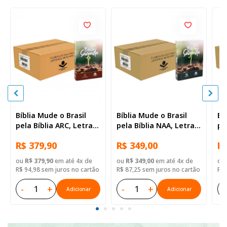
Bíblia Mude o Brasil
Bíblia Mude o Brasil
Bí
pela Bíblia ARC, Letra
pela Bíblia NAA, Letra
pe
Regular, Capa Brochura
Regular, Capa Brochura
Re
R$ 379,90
R$ 349,00
R$
— 52 Biblias
— Mude Brasil
— 
ou
R$ 379,90
em até 4x de
ou
R$ 349,00
em até 4x de
ou
R$ 94,98 sem juros no cartão
R$ 87,25 sem juros no cartão
R$ 
-
+
-
+
-
Adicionar
Adicionar