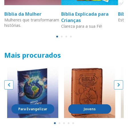
Bíblia da Mulher
Bíblia Explicada para
Bíb
Mulheres que transformaram
Crianças
Estud
histórias.
Clareza para a sua Fé!
Mais procurados
Para Evangelizar
Jovens