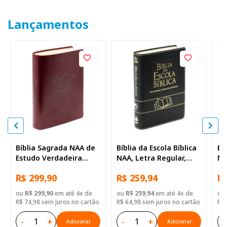
Lançamentos
Bíblia Sagrada NAA de
Bíblia da Escola Bíblica
Bí
Estudo Verdadeira
NAA, Letra Regular,
NA
Identidade, Letra
com mapa, Capa Couro
co
R$ 299,90
R$ 259,94
R$
Regular, com mapa,
Sintético Preta
Si
Capa Couro Sintético
ou
R$ 299,90
em até 4x de
ou
R$ 259,94
em até 4x de
ou
Ilustrada Marrom
R$ 74,98 sem juros no cartão
R$ 64,98 sem juros no cartão
R$ 
-
+
-
+
-
Adicionar
Adicionar