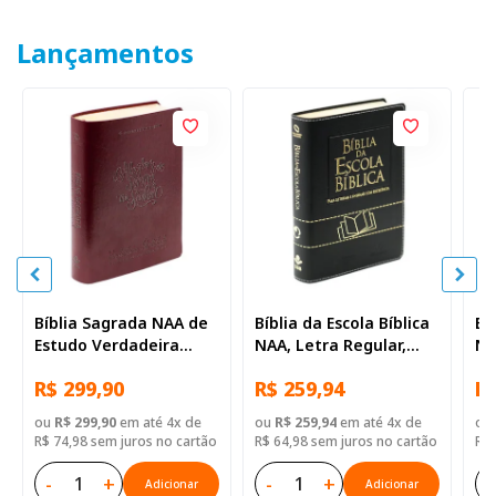
Lançamentos
Bíblia Sagrada NAA de
Bíblia da Escola Bíblica
Bí
Estudo Verdadeira
NAA, Letra Regular,
NA
Identidade, Letra
com mapa, Capa Couro
co
R$ 299,90
R$ 259,94
R$
Regular, com mapa,
Sintético Preta
Si
Capa Couro Sintético
ou
R$ 299,90
em até 4x de
ou
R$ 259,94
em até 4x de
ou
Ilustrada Marrom
R$ 74,98 sem juros no cartão
R$ 64,98 sem juros no cartão
R$ 
-
+
-
+
-
Adicionar
Adicionar