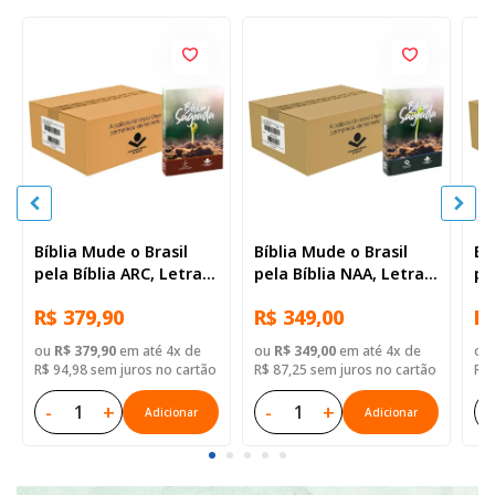
Bíblia Mude o Brasil
Bíblia Mude o Brasil
Bí
pela Bíblia ARC, Letra
pela Bíblia NAA, Letra
pe
Regular, Capa Brochura
Regular, Capa Brochura
Re
R$ 379,90
R$ 349,00
R$
— 52 Biblias
— Mude Brasil
— 
ou
R$ 379,90
em até 4x de
ou
R$ 349,00
em até 4x de
ou
R$ 94,98 sem juros no cartão
R$ 87,25 sem juros no cartão
R$ 
-
+
-
+
-
Adicionar
Adicionar