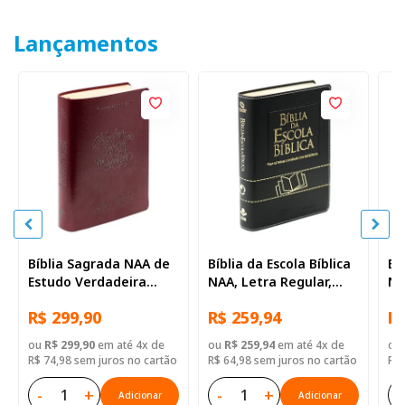
Lançamentos
Bíblia Sagrada NAA de
Bíblia da Escola Bíblica
Bí
Estudo Verdadeira
NAA, Letra Regular,
NA
Identidade, Letra
com mapa, Capa Couro
co
R$ 299,90
R$ 259,94
R$
Regular, com mapa,
Sintético Preta
Si
Capa Couro Sintético
ou
R$ 299,90
em até 4x de
ou
R$ 259,94
em até 4x de
ou
Ilustrada Marrom
R$ 74,98 sem juros no cartão
R$ 64,98 sem juros no cartão
R$ 
-
+
-
+
-
Adicionar
Adicionar