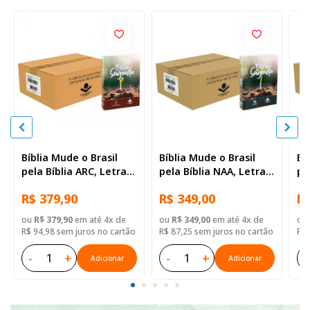
Bíblia Mude o Brasil
Bíblia Mude o Brasil
Bí
pela Bíblia ARC, Letra
pela Bíblia NAA, Letra
pe
Regular, Capa Brochura
Regular, Capa Brochura
Re
R$ 379,90
R$ 349,00
R$
— 52 Biblias
— Mude Brasil
— 
ou
R$ 379,90
em até 4x de
ou
R$ 349,00
em até 4x de
ou
R$ 94,98 sem juros no cartão
R$ 87,25 sem juros no cartão
R$ 
-
+
-
+
-
Adicionar
Adicionar