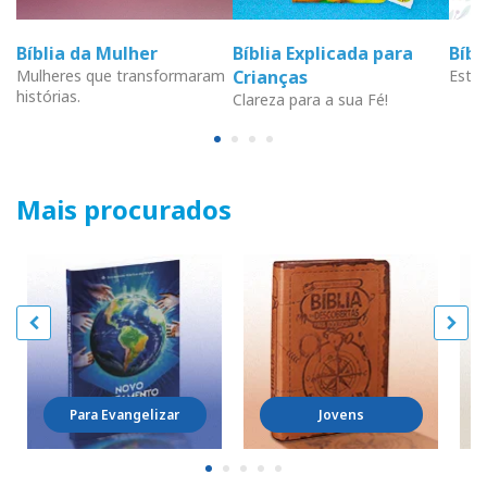
Bíblia da Mulher
Bíblia Explicada para
Bíb
Mulheres que transformaram
Crianças
Estud
histórias.
Clareza para a sua Fé!
Mais procurados
Para Evangelizar
Jovens