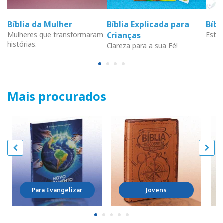
Bíblia da Mulher
Bíblia Explicada para
Bíb
Mulheres que transformaram
Crianças
Estud
histórias.
Clareza para a sua Fé!
Mais procurados
Para Evangelizar
Jovens