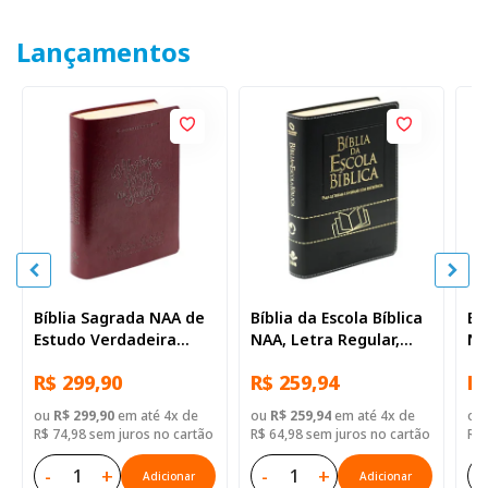
Lançamentos
Bíblia Sagrada NAA de
Bíblia da Escola Bíblica
Bí
Estudo Verdadeira
NAA, Letra Regular,
NA
Identidade, Letra
com mapa, Capa Couro
co
R$ 299,90
R$ 259,94
R$
Regular, com mapa,
Sintético Preta
Si
Capa Couro Sintético
ou
R$ 299,90
em até 4x de
ou
R$ 259,94
em até 4x de
ou
Ilustrada Marrom
R$ 74,98 sem juros no cartão
R$ 64,98 sem juros no cartão
R$ 
-
+
-
+
-
Adicionar
Adicionar