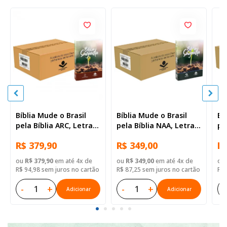
Bíblia Mude o Brasil
Bíblia Mude o Brasil
Bí
pela Bíblia ARC, Letra
pela Bíblia NAA, Letra
pe
Regular, Capa Brochura
Regular, Capa Brochura
Re
R$ 379,90
R$ 349,00
R$
— 52 Biblias
— Mude Brasil
— 
ou
R$ 379,90
em até 4x de
ou
R$ 349,00
em até 4x de
ou
R$ 94,98 sem juros no cartão
R$ 87,25 sem juros no cartão
R$ 
-
+
-
+
-
Adicionar
Adicionar