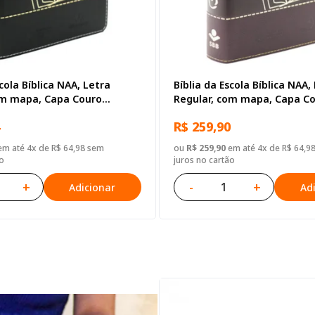
scola Bíblica NAA, Letra
Bíblia da Escola Bíblica NAA,
om mapa, Capa Couro
Regular, com mapa, Capa C
reta
Sintético Vinho
R$ 259,90
m até 4x de R$ 64,98 sem
ou
R$ 259,90
em até 4x de R$ 64,9
o
juros no cartão
+
-
+
Adicionar
Ad