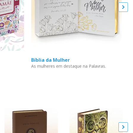
Bíblia da Mulher
L
As mulheres em destaque na Palavras.
En