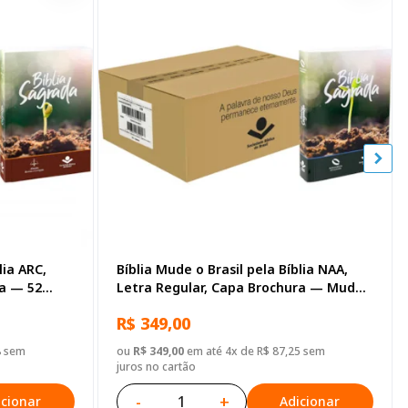
lia ARC,
Bíblia Mude o Brasil pela Bíblia NAA,
ra — 52
Letra Regular, Capa Brochura — Mude
Brasil
R$ 349,00
8 sem
ou
R$ 349,00
em até 4x de R$ 87,25 sem
juros no cartão
-
+
icionar
Adicionar