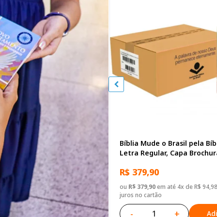
Bíblia Mude o Brasil pela Bíb
Letra Regular, Capa Brochu
Biblias
R$ 379,90
ou
R$ 379,90
em até 4x de R$ 94,9
juros no cartão
-
+
Ad