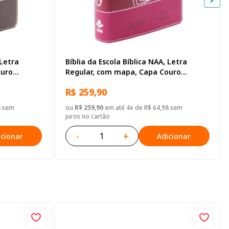
 Letra
Bíblia da Escola Bíblica NAA, Letra
ouro
Regular, com mapa, Capa Couro
Sintético Pink
R$ 259,90
8 sem
ou
R$ 259,90
em até 4x de R$ 64,98 sem
juros no cartão
-
+
icionar
Adicionar