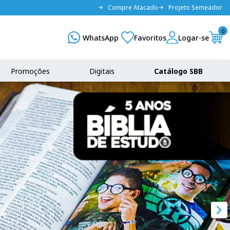
Compre Atacado
Projeto Semeador
0
Promoções
Digitais
Catálogo SBB