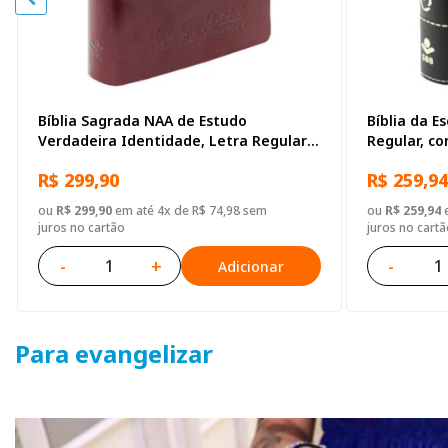
Bíblia Sagrada NAA de Estudo
Bíblia da E
Verdadeira Identidade, Letra Regular,
Regular, c
com mapa, Capa Couro Sintético
Sintético P
R$ 299,90
R$ 259,94
Ilustrada Marrom
ou
R$ 299,90
em até 4x de R$ 74,98 sem
ou
R$ 259,94
e
juros no cartão
juros no cartã
-
+
-
Adicionar
Para evangelizar