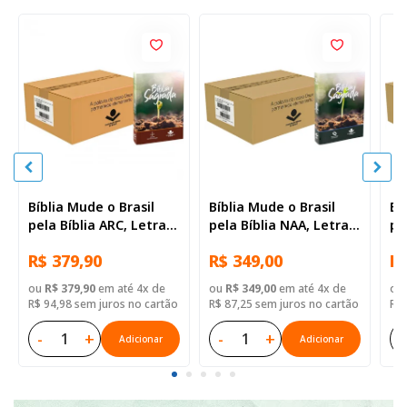
Bíblia Mude o Brasil
Bíblia Mude o Brasil
Bí
pela Bíblia ARC, Letra
pela Bíblia NAA, Letra
pe
Regular, Capa Brochura
Regular, Capa Brochura
Re
R$ 379,90
R$ 349,00
R$
— 52 Biblias
— Mude Brasil
— 
ou
R$ 379,90
em até 4x de
ou
R$ 349,00
em até 4x de
ou
R$ 94,98 sem juros no cartão
R$ 87,25 sem juros no cartão
R$ 
-
+
-
+
-
Adicionar
Adicionar