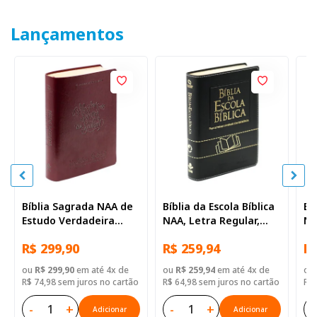
Lançamentos
Bíblia Sagrada NAA de
Bíblia da Escola Bíblica
Bí
Estudo Verdadeira
NAA, Letra Regular,
NA
Identidade, Letra
com mapa, Capa Couro
co
R$ 299,90
R$ 259,94
R$
Regular, com mapa,
Sintético Preta
Si
Capa Couro Sintético
ou
R$ 299,90
em até 4x de
ou
R$ 259,94
em até 4x de
ou
Ilustrada Marrom
R$ 74,98 sem juros no cartão
R$ 64,98 sem juros no cartão
R$ 
-
+
-
+
-
Adicionar
Adicionar