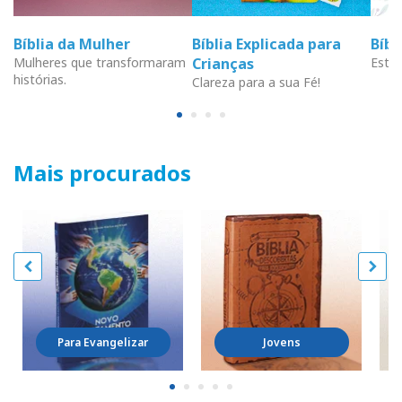
Bíblia da Mulher
Bíblia Explicada para
Bíb
Mulheres que transformaram
Crianças
Estud
histórias.
Clareza para a sua Fé!
Mais procurados
Para Evangelizar
Jovens