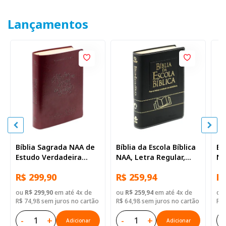
Lançamentos
Bíblia Sagrada NAA de
Bíblia da Escola Bíblica
Bí
Estudo Verdadeira
NAA, Letra Regular,
NA
Identidade, Letra
com mapa, Capa Couro
co
R$ 299,90
R$ 259,94
R$
Regular, com mapa,
Sintético Preta
Si
Capa Couro Sintético
ou
R$ 299,90
em até 4x de
ou
R$ 259,94
em até 4x de
ou
Ilustrada Marrom
R$ 74,98 sem juros no cartão
R$ 64,98 sem juros no cartão
R$ 
-
+
-
+
-
Adicionar
Adicionar