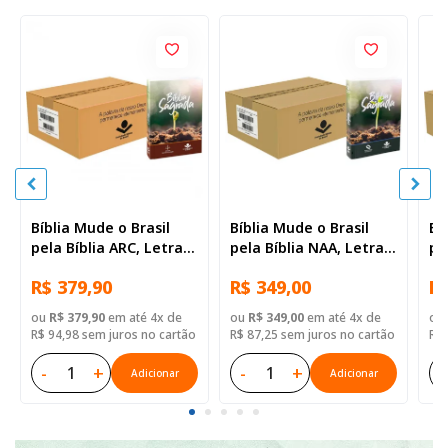
Bíblia Mude o Brasil
Bíblia Mude o Brasil
Bí
pela Bíblia ARC, Letra
pela Bíblia NAA, Letra
pe
Regular, Capa Brochura
Regular, Capa Brochura
Re
R$ 379,90
R$ 349,00
R$
— 52 Biblias
— Mude Brasil
— 
ou
R$ 379,90
em até 4x de
ou
R$ 349,00
em até 4x de
ou
R$ 94,98 sem juros no cartão
R$ 87,25 sem juros no cartão
R$ 
-
+
-
+
-
Adicionar
Adicionar