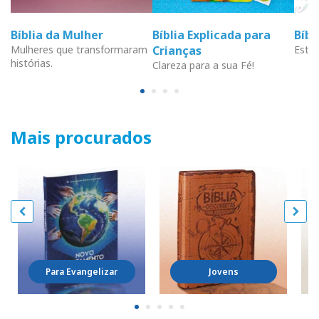
Bíblia da Mulher
Bíblia Explicada para
Bíb
Mulheres que transformaram
Crianças
Estud
histórias.
Clareza para a sua Fé!
Mais procurados
Para Evangelizar
Jovens