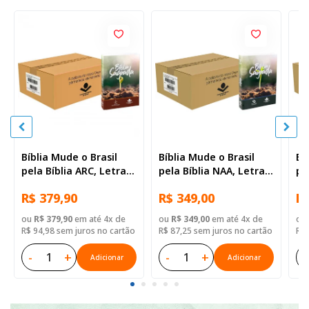
Bíblia Mude o Brasil
Bíblia Mude o Brasil
Bí
pela Bíblia ARC, Letra
pela Bíblia NAA, Letra
pe
Regular, Capa Brochura
Regular, Capa Brochura
Re
R$ 379,90
R$ 349,00
R$
— 52 Biblias
— Mude Brasil
— 
ou
R$ 379,90
em até 4x de
ou
R$ 349,00
em até 4x de
ou
R$ 94,98 sem juros no cartão
R$ 87,25 sem juros no cartão
R$ 
-
+
-
+
-
Adicionar
Adicionar