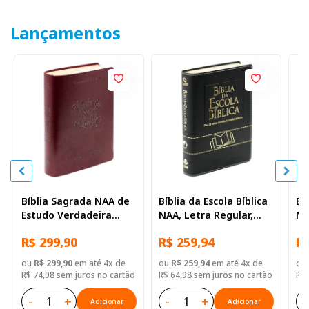
Lançamentos
Bíblia Sagrada NAA de
Bíblia da Escola Bíblica
Bí
Estudo Verdadeira
NAA, Letra Regular,
NA
Identidade, Letra
com mapa, Capa Couro
co
R$ 299,90
R$ 259,94
R$
Regular, com mapa,
Sintético Preta
Si
Capa Couro Sintético
ou
R$ 299,90
em até 4x de
ou
R$ 259,94
em até 4x de
ou
Ilustrada Marrom
R$ 74,98 sem juros no cartão
R$ 64,98 sem juros no cartão
R$ 
-
+
-
+
-
Adicionar
Adicionar