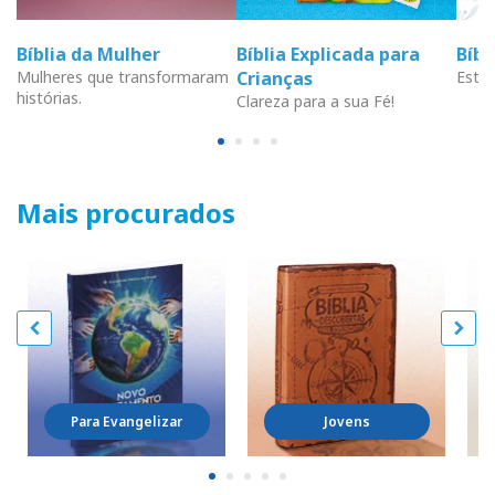
Bíblia da Mulher
Bíblia Explicada para
Bíb
Mulheres que transformaram
Crianças
Estud
histórias.
Clareza para a sua Fé!
Mais procurados
Para Evangelizar
Jovens