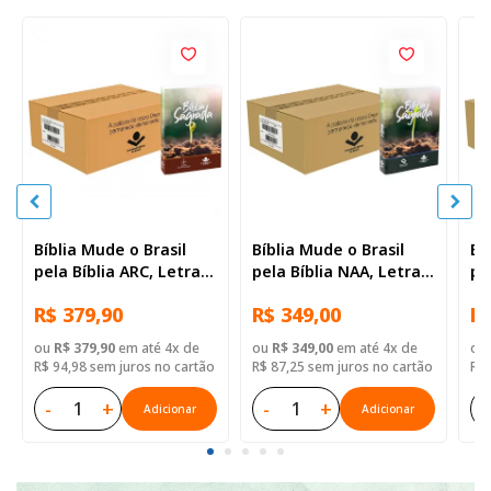
Bíblia Mude o Brasil
Bíblia Mude o Brasil
Bí
pela Bíblia ARC, Letra
pela Bíblia NAA, Letra
pe
Regular, Capa Brochura
Regular, Capa Brochura
Re
R$ 379,90
R$ 349,00
R$
— 52 Biblias
— Mude Brasil
— 
ou
R$ 379,90
em até 4x de
ou
R$ 349,00
em até 4x de
ou
R$ 94,98 sem juros no cartão
R$ 87,25 sem juros no cartão
R$ 
-
+
-
+
-
Adicionar
Adicionar