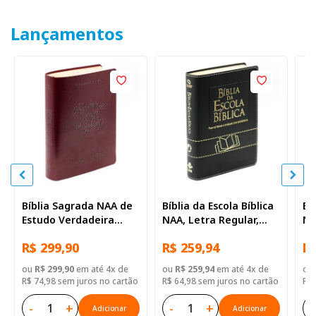
Lançamentos
Bíblia Sagrada NAA de
Bíblia da Escola Bíblica
Bí
Estudo Verdadeira
NAA, Letra Regular,
NA
Identidade, Letra
com mapa, Capa Couro
co
R$ 299,90
R$ 259,94
R$
Regular, com mapa,
Sintético Preta
Si
Capa Couro Sintético
ou
R$ 299,90
em até 4x de
ou
R$ 259,94
em até 4x de
ou
Ilustrada Marrom
R$ 74,98 sem juros no cartão
R$ 64,98 sem juros no cartão
R$ 
-
+
-
+
-
Adicionar
Adicionar