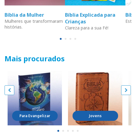
Bíblia da Mulher
Bíblia Explicada para
Bíb
Mulheres que transformaram
Crianças
Estud
histórias.
Clareza para a sua Fé!
Mais procurados
Para Evangelizar
Jovens