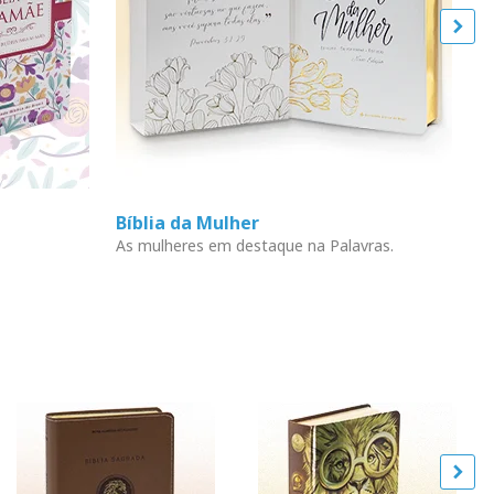
Bíblia da Mulher
L
As mulheres em destaque na Palavras.
En