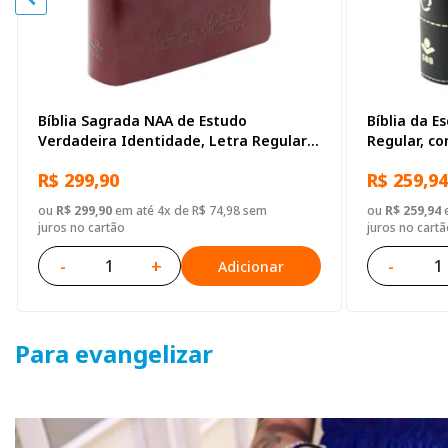
Bíblia Sagrada NAA de Estudo
Bíblia da E
Verdadeira Identidade, Letra Regular,
Regular, c
com mapa, Capa Couro Sintético
Sintético P
R$ 299,90
R$ 259,94
Ilustrada Marrom
ou
R$ 299,90
em até 4x de R$ 74,98 sem
ou
R$ 259,94
e
juros no cartão
juros no cartã
-
+
-
Adicionar
Para evangelizar