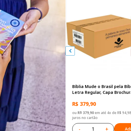
Bíblia Mude o Brasil pela Bíb
Letra Regular, Capa Brochu
Biblias
R$ 379,90
ou
R$ 379,90
em até 4x de R$ 94,9
juros no cartão
-
+
Ad