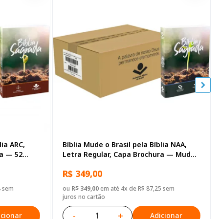
lia ARC,
Bíblia Mude o Brasil pela Bíblia NAA,
ra — 52
Letra Regular, Capa Brochura — Mude
Brasil
R$ 349,00
8 sem
ou
R$ 349,00
em até 4x de R$ 87,25 sem
juros no cartão
-
+
icionar
Adicionar