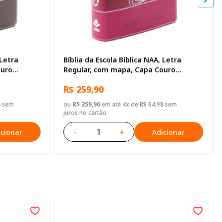
 Letra
Bíblia da Escola Bíblica NAA, Letra
ouro
Regular, com mapa, Capa Couro
Sintético Pink
R$ 259,90
8 sem
ou
R$ 259,90
em até 4x de R$ 64,98 sem
juros no cartão
-
+
icionar
Adicionar