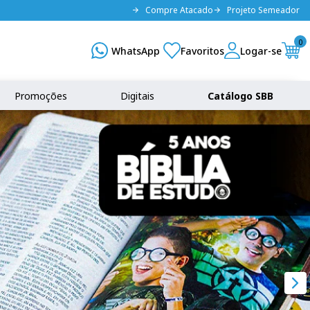
Compre Atacado
Projeto Semeador
0
Promoções
Digitais
Catálogo SBB