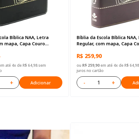
scola Bíblica NAA, Letra
Bíblia da Escola Bíblica NAA,
om mapa, Capa Couro
Regular, com mapa, Capa C
reta
Sintético Vinho
R$ 259,90
m até 4x de R$ 64,98 sem
ou
R$ 259,90
em até 4x de R$ 64,9
o
juros no cartão
+
-
+
Adicionar
Ad