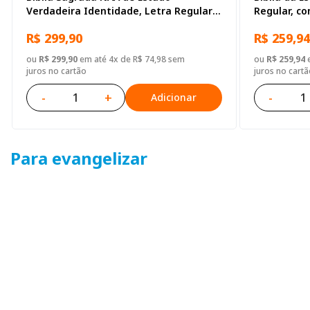
Verdadeira Identidade, Letra Regular,
Regular, c
com mapa, Capa Couro Sintético
Sintético P
R$ 299,90
R$ 259,94
Ilustrada Marrom
ou
R$ 299,90
em até 4x de R$ 74,98 sem
ou
R$ 259,94
e
juros no cartão
juros no cartã
-
+
-
Adicionar
Para evangelizar