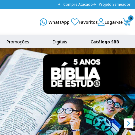
Compre Atacado
Projeto Semeador
0
Promoções
Digitais
Catálogo SBB