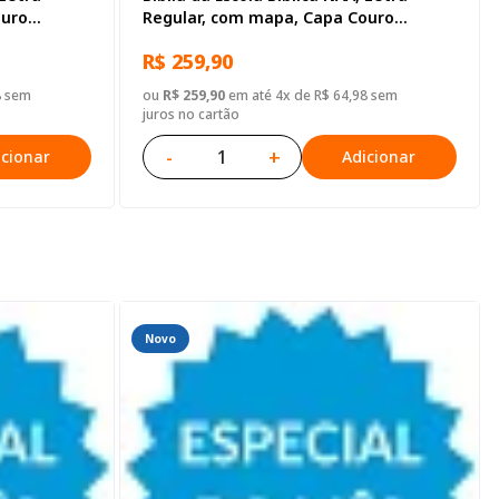
ouro
Regular, com mapa, Capa Couro
Sintético Pink
R$ 259,90
8 sem
ou
R$ 259,90
em até 4x de R$ 64,98 sem
juros no cartão
-
+
icionar
Adicionar
Novo