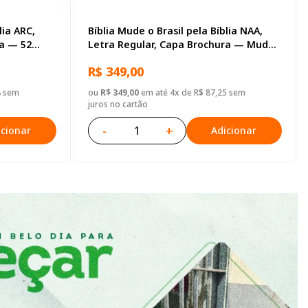
lia ARC,
Bíblia Mude o Brasil pela Bíblia NAA,
ra — 52
Letra Regular, Capa Brochura — Mude
Brasil
R$ 349,00
8 sem
ou
R$ 349,00
em até 4x de R$ 87,25 sem
juros no cartão
-
+
icionar
Adicionar