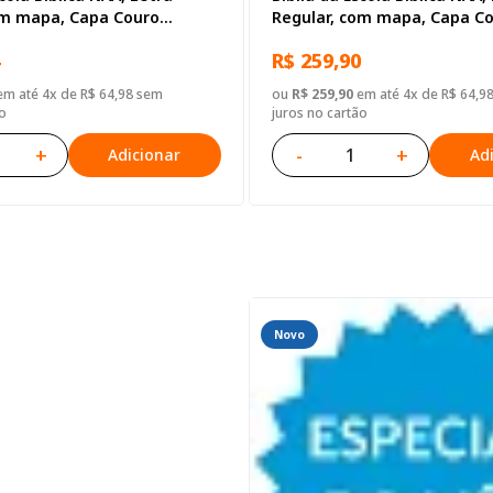
om mapa, Capa Couro
Regular, com mapa, Capa C
reta
Sintético Vinho
R$ 259,90
m até 4x de R$ 64,98 sem
ou
R$ 259,90
em até 4x de R$ 64,9
o
juros no cartão
+
-
+
Adicionar
Ad
Novo