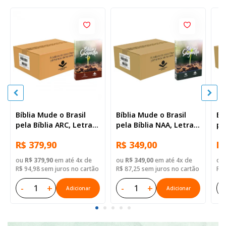
Bíblia Mude o Brasil
Bíblia Mude o Brasil
Bí
pela Bíblia ARC, Letra
pela Bíblia NAA, Letra
pe
Regular, Capa Brochura
Regular, Capa Brochura
Re
R$ 379,90
R$ 349,00
R$
— 52 Biblias
— Mude Brasil
— 
ou
R$ 379,90
em até 4x de
ou
R$ 349,00
em até 4x de
ou
R$ 94,98 sem juros no cartão
R$ 87,25 sem juros no cartão
R$ 
-
+
-
+
-
Adicionar
Adicionar