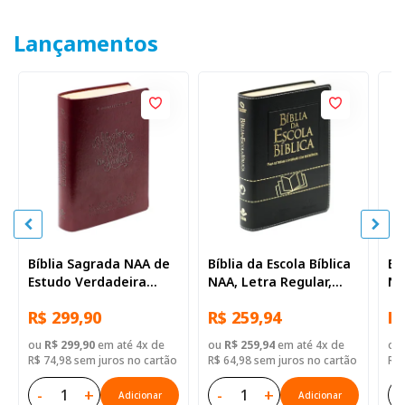
Lançamentos
Bíblia Sagrada NAA de
Bíblia da Escola Bíblica
Bí
Estudo Verdadeira
NAA, Letra Regular,
NA
Identidade, Letra
com mapa, Capa Couro
co
R$ 299,90
R$ 259,94
R$
Regular, com mapa,
Sintético Preta
Si
Capa Couro Sintético
ou
R$ 299,90
em até 4x de
ou
R$ 259,94
em até 4x de
ou
Ilustrada Marrom
R$ 74,98 sem juros no cartão
R$ 64,98 sem juros no cartão
R$ 
-
+
-
+
-
Adicionar
Adicionar