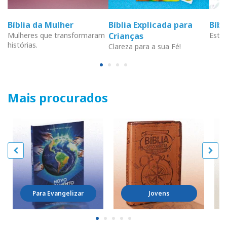
Bíblia da Mulher
Bíblia Explicada para
Bíb
Mulheres que transformaram
Crianças
Estud
histórias.
Clareza para a sua Fé!
Mais procurados
Para Evangelizar
Jovens