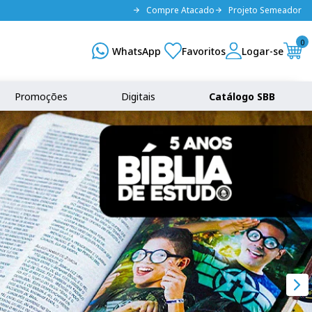
Compre Atacado
Projeto Semeador
0
Promoções
Digitais
Catálogo SBB