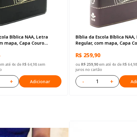
scola Bíblica NAA, Letra
Bíblia da Escola Bíblica NAA,
om mapa, Capa Couro
Regular, com mapa, Capa C
reta
Sintético Vinho
R$ 259,90
m até 4x de R$ 64,98 sem
ou
R$ 259,90
em até 4x de R$ 64,9
o
juros no cartão
+
-
+
Adicionar
Ad