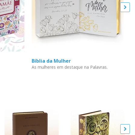
Bíblia da Mulher
L
As mulheres em destaque na Palavras.
En