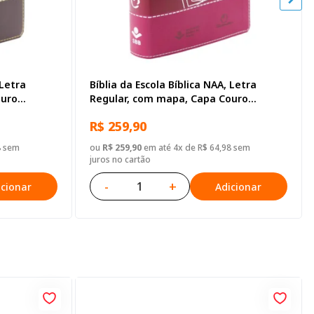
 Letra
Bíblia da Escola Bíblica NAA, Letra
ouro
Regular, com mapa, Capa Couro
Sintético Pink
R$ 259,90
8 sem
ou
R$ 259,90
em até 4x de R$ 64,98 sem
juros no cartão
-
+
icionar
Adicionar