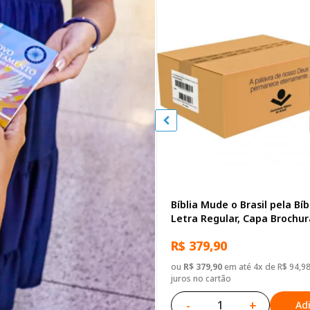
Bíblia Mude o Brasil pela Bíb
Letra Regular, Capa Brochu
Biblias
R$ 379,90
ou
R$ 379,90
em até 4x de R$ 94,9
juros no cartão
-
+
Ad