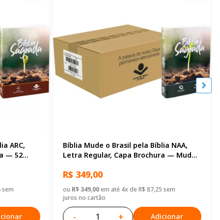
lia ARC,
Bíblia Mude o Brasil pela Bíblia NAA,
ra — 52
Letra Regular, Capa Brochura — Mude
Brasil
R$ 349,00
8 sem
ou
R$ 349,00
em até 4x de R$ 87,25 sem
juros no cartão
-
+
icionar
Adicionar