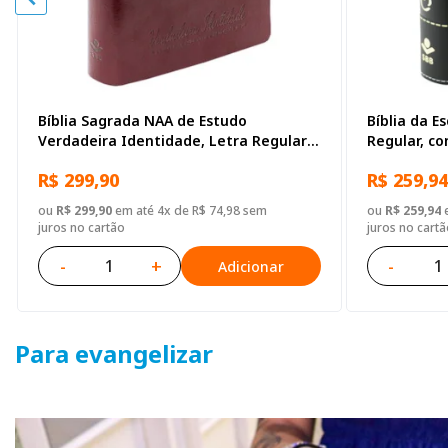
Bíblia Sagrada NAA de Estudo
Bíblia da E
Verdadeira Identidade, Letra Regular,
Regular, c
com mapa, Capa Couro Sintético
Sintético P
R$ 299,90
R$ 259,94
Ilustrada Marrom
ou
R$ 299,90
em até 4x de R$ 74,98 sem
ou
R$ 259,94
e
juros no cartão
juros no cartã
-
+
-
Adicionar
Para evangelizar