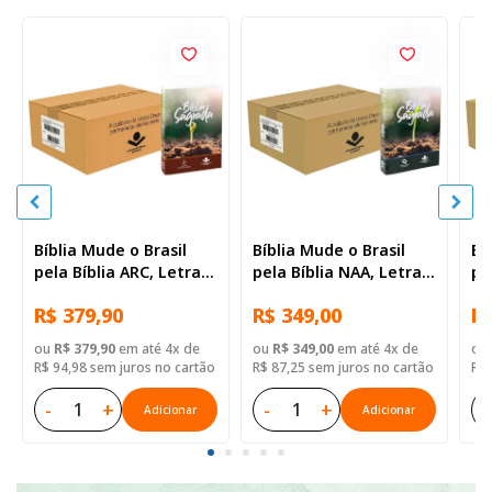
Bíblia Mude o Brasil
Bíblia Mude o Brasil
Bí
pela Bíblia ARC, Letra
pela Bíblia NAA, Letra
pe
Regular, Capa Brochura
Regular, Capa Brochura
Re
R$ 379,90
R$ 349,00
R$
— 52 Biblias
— Mude Brasil
— 
ou
R$ 379,90
em até 4x de
ou
R$ 349,00
em até 4x de
ou
R$ 94,98 sem juros no cartão
R$ 87,25 sem juros no cartão
R$ 
-
+
-
+
-
Adicionar
Adicionar