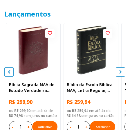
Lançamentos
Bíblia Sagrada NAA de
Bíblia da Escola Bíblica
Bí
Estudo Verdadeira
NAA, Letra Regular,
NA
Identidade, Letra
com mapa, Capa Couro
co
R$ 299,90
R$ 259,94
R$
Regular, com mapa,
Sintético Preta
Si
Capa Couro Sintético
ou
R$ 299,90
em até 4x de
ou
R$ 259,94
em até 4x de
ou
Ilustrada Marrom
R$ 74,98 sem juros no cartão
R$ 64,98 sem juros no cartão
R$ 
-
+
-
+
-
Adicionar
Adicionar