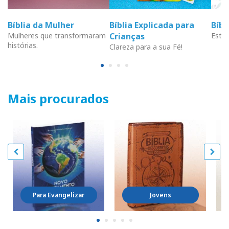
Bíblia da Mulher
Bíblia Explicada para
Bíb
Mulheres que transformaram
Crianças
Estud
histórias.
Clareza para a sua Fé!
Mais procurados
Para Evangelizar
Jovens