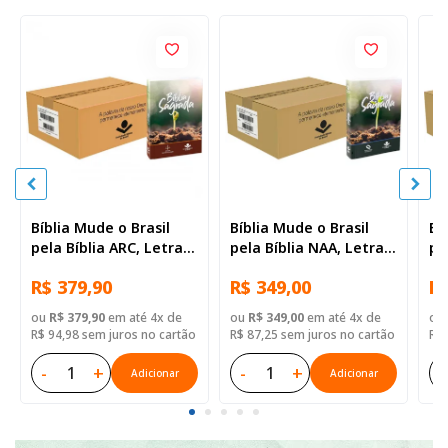
Bíblia Mude o Brasil
Bíblia Mude o Brasil
Bí
pela Bíblia ARC, Letra
pela Bíblia NAA, Letra
pe
Regular, Capa Brochura
Regular, Capa Brochura
Re
R$ 379,90
R$ 349,00
R$
— 52 Biblias
— Mude Brasil
— 
ou
R$ 379,90
em até 4x de
ou
R$ 349,00
em até 4x de
ou
R$ 94,98 sem juros no cartão
R$ 87,25 sem juros no cartão
R$ 
-
+
-
+
-
Adicionar
Adicionar