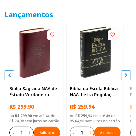
Lançamentos
Bíblia Sagrada NAA de
Bíblia da Escola Bíblica
Bí
Estudo Verdadeira
NAA, Letra Regular,
NA
Identidade, Letra
com mapa, Capa Couro
co
R$ 299,90
R$ 259,94
R$
Regular, com mapa,
Sintético Preta
Si
Capa Couro Sintético
ou
R$ 299,90
em até 4x de
ou
R$ 259,94
em até 4x de
ou
Ilustrada Marrom
R$ 74,98 sem juros no cartão
R$ 64,98 sem juros no cartão
R$ 
-
+
-
+
-
Adicionar
Adicionar