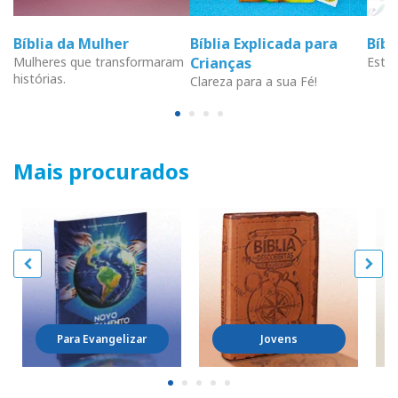
Bíblia da Mulher
Bíblia Explicada para
Bíb
Mulheres que transformaram
Crianças
Estud
histórias.
Clareza para a sua Fé!
Mais procurados
Para Evangelizar
Jovens