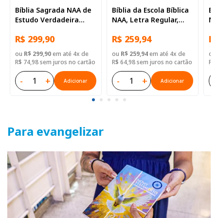
Bíblia Sagrada NAA de
Bíblia da Escola Bíblica
Bí
Estudo Verdadeira
NAA, Letra Regular,
NA
Identidade, Letra
com mapa, Capa Couro
co
R$ 299,90
R$ 259,94
R$
Regular, com mapa,
Sintético Preta
Si
Capa Couro Sintético
ou
R$ 299,90
em até 4x de
ou
R$ 259,94
em até 4x de
ou
Ilustrada Marrom
R$ 74,98 sem juros no cartão
R$ 64,98 sem juros no cartão
R$ 
-
+
-
+
-
Adicionar
Adicionar
Para evangelizar