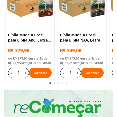
Bíblia Mude o Brasil
Bíblia Mude o Brasil
Bí
pela Bíblia ARC, Letra
pela Bíblia NAA, Letra
pe
Regular, Capa Brochura
Regular, Capa Brochura
Re
R$ 379,90
R$ 349,00
R$
— 52 Biblias
— Mude Brasil
— 
ou
R$ 379,90
em até 4x de
ou
R$ 349,00
em até 4x de
ou
R$ 94,98 sem juros no cartão
R$ 87,25 sem juros no cartão
R$ 
-
+
-
+
-
Adicionar
Adicionar