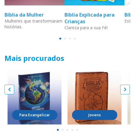
Bíblia da Mulher
Bíblia Explicada para
Bíb
Mulheres que transformaram
Crianças
Estud
histórias.
Clareza para a sua Fé!
Mais procurados
Para Evangelizar
Jovens