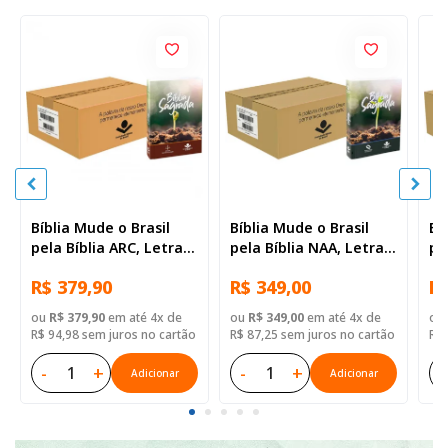
Bíblia Mude o Brasil
Bíblia Mude o Brasil
Bí
pela Bíblia ARC, Letra
pela Bíblia NAA, Letra
pe
Regular, Capa Brochura
Regular, Capa Brochura
Re
R$ 379,90
R$ 349,00
R$
— 52 Biblias
— Mude Brasil
— 
ou
R$ 379,90
em até 4x de
ou
R$ 349,00
em até 4x de
ou
R$ 94,98 sem juros no cartão
R$ 87,25 sem juros no cartão
R$ 
-
+
-
+
-
Adicionar
Adicionar