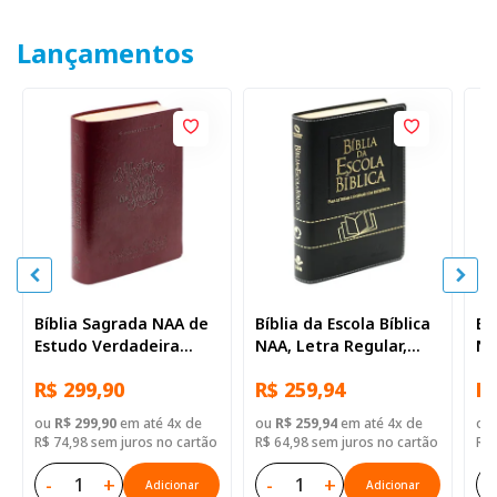
Lançamentos
Bíblia Sagrada NAA de
Bíblia da Escola Bíblica
Bí
Estudo Verdadeira
NAA, Letra Regular,
NA
Identidade, Letra
com mapa, Capa Couro
co
R$ 299,90
R$ 259,94
R$
Regular, com mapa,
Sintético Preta
Si
Capa Couro Sintético
ou
R$ 299,90
em até 4x de
ou
R$ 259,94
em até 4x de
ou
Ilustrada Marrom
R$ 74,98 sem juros no cartão
R$ 64,98 sem juros no cartão
R$ 
-
+
-
+
-
Adicionar
Adicionar