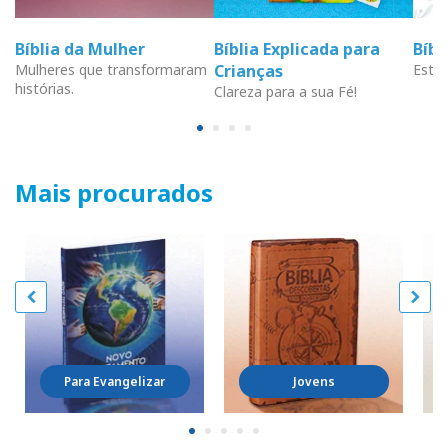
Bíblia da Mulher
Bíblia Explicada para
Bíb
Mulheres que transformaram
Crianças
Estud
histórias.
Clareza para a sua Fé!
Mais procurados
Para Evangelizar
Jovens