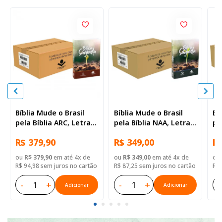
Bíblia Mude o Brasil
Bíblia Mude o Brasil
Bí
pela Bíblia ARC, Letra
pela Bíblia NAA, Letra
pe
Regular, Capa Brochura
Regular, Capa Brochura
Re
R$ 379,90
R$ 349,00
R$
— 52 Biblias
— Mude Brasil
— 
ou
R$ 379,90
em até 4x de
ou
R$ 349,00
em até 4x de
ou
R$ 94,98 sem juros no cartão
R$ 87,25 sem juros no cartão
R$ 
-
+
-
+
-
Adicionar
Adicionar