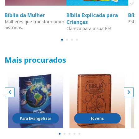
Bíblia da Mulher
Bíblia Explicada para
Bíb
Mulheres que transformaram
Crianças
Estud
histórias.
Clareza para a sua Fé!
Mais procurados
Para Evangelizar
Jovens