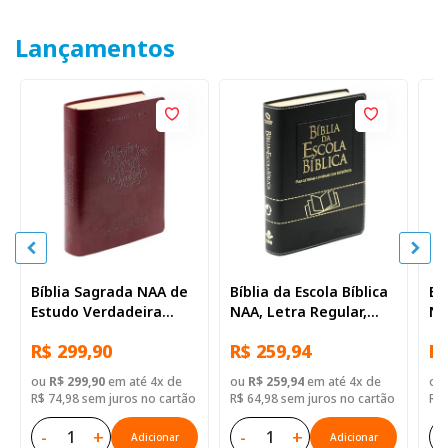
Lançamentos
Bíblia Sagrada NAA de
Bíblia da Escola Bíblica
Bí
Estudo Verdadeira
NAA, Letra Regular,
NA
Identidade, Letra
com mapa, Capa Couro
co
R$ 299,90
R$ 259,94
R$
Regular, com mapa,
Sintético Preta
Si
Capa Couro Sintético
ou
R$ 299,90
em até 4x de
ou
R$ 259,94
em até 4x de
ou
Ilustrada Marrom
R$ 74,98 sem juros no cartão
R$ 64,98 sem juros no cartão
R$ 
-
+
-
+
-
Adicionar
Adicionar