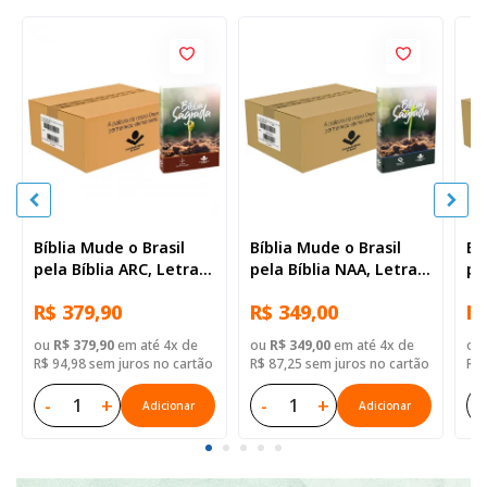
Bíblia Mude o Brasil
Bíblia Mude o Brasil
Bí
pela Bíblia ARC, Letra
pela Bíblia NAA, Letra
pe
Regular, Capa Brochura
Regular, Capa Brochura
Re
R$ 379,90
R$ 349,00
R$
— 52 Biblias
— Mude Brasil
— 
ou
R$ 379,90
em até 4x de
ou
R$ 349,00
em até 4x de
ou
R$ 94,98 sem juros no cartão
R$ 87,25 sem juros no cartão
R$ 
-
+
-
+
-
Adicionar
Adicionar