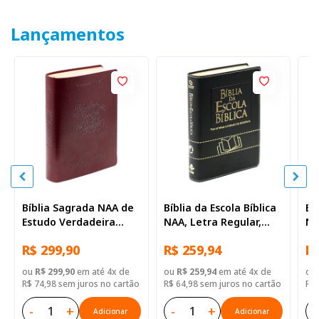
Lançamentos
Bíblia Sagrada NAA de
Bíblia da Escola Bíblica
Bí
Estudo Verdadeira
NAA, Letra Regular,
NA
Identidade, Letra
com mapa, Capa Couro
co
R$ 299,90
R$ 259,94
R$
Regular, com mapa,
Sintético Preta
Si
Capa Couro Sintético
ou
R$ 299,90
em até 4x de
ou
R$ 259,94
em até 4x de
ou
Ilustrada Marrom
R$ 74,98 sem juros no cartão
R$ 64,98 sem juros no cartão
R$ 
-
+
-
+
-
Adicionar
Adicionar