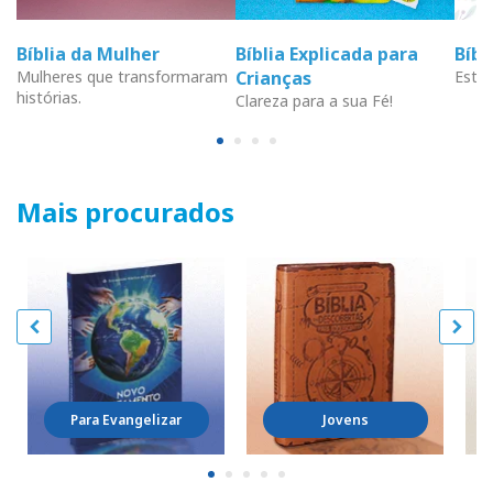
Bíblia da Mulher
Bíblia Explicada para
Bíb
Mulheres que transformaram
Crianças
Estud
histórias.
Clareza para a sua Fé!
Mais procurados
Para Evangelizar
Jovens