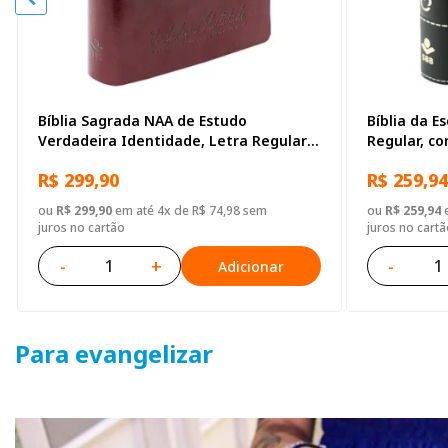
Bíblia Sagrada NAA de Estudo
Bíblia da E
Verdadeira Identidade, Letra Regular,
Regular, c
com mapa, Capa Couro Sintético
Sintético P
R$ 299,90
R$ 259,94
Ilustrada Marrom
ou
R$ 299,90
em até 4x de R$ 74,98 sem
ou
R$ 259,94
e
juros no cartão
juros no cartã
-
+
-
Adicionar
Para evangelizar