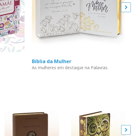
Bíblia da Mulher
L
As mulheres em destaque na Palavras.
En