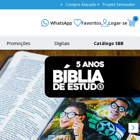
Compre Atacado
Projeto Semeador
0
Promoções
Digitais
Catálogo SBB