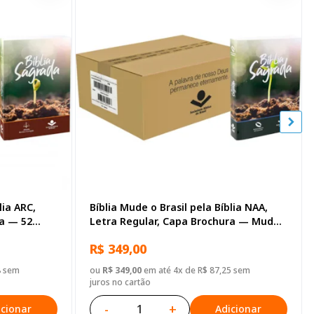
lia ARC,
Bíblia Mude o Brasil pela Bíblia NAA,
ra — 52
Letra Regular, Capa Brochura — Mude
Brasil
R$ 349,00
8 sem
ou
R$ 349,00
em até 4x de R$ 87,25 sem
juros no cartão
-
+
icionar
Adicionar