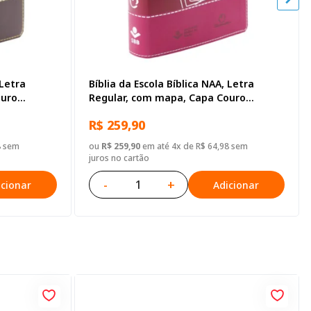
 Letra
Bíblia da Escola Bíblica NAA, Letra
ouro
Regular, com mapa, Capa Couro
Sintético Pink
R$ 259,90
8 sem
ou
R$ 259,90
em até 4x de R$ 64,98 sem
juros no cartão
-
+
icionar
Adicionar