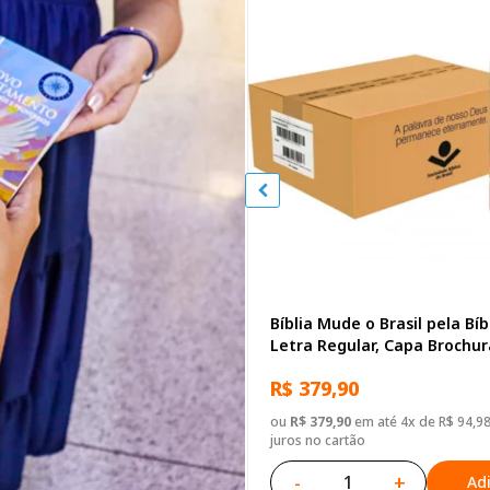
Bíblia Mude o Brasil pela Bíb
Letra Regular, Capa Brochu
Biblias
R$ 379,90
ou
R$ 379,90
em até 4x de R$ 94,9
juros no cartão
-
+
Ad