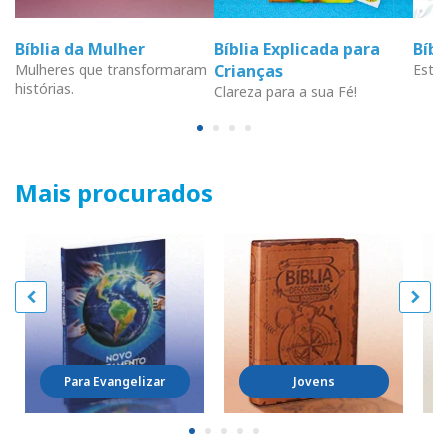
Bíblia da Mulher
Bíblia Explicada para
Bíb
Mulheres que transformaram
Crianças
Estud
histórias.
Clareza para a sua Fé!
Mais procurados
Para Evangelizar
Jovens