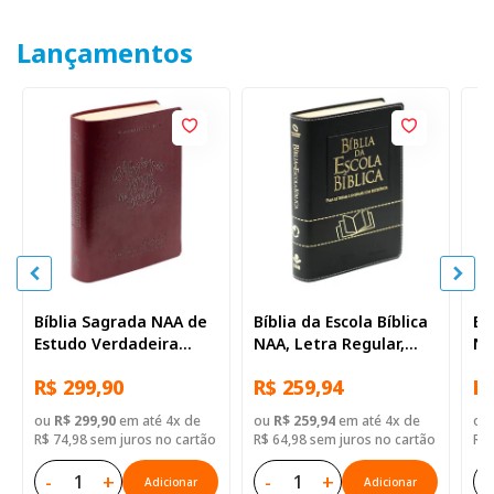
Lançamentos
Bíblia Sagrada NAA de
Bíblia da Escola Bíblica
Bí
Estudo Verdadeira
NAA, Letra Regular,
NA
Identidade, Letra
com mapa, Capa Couro
co
R$ 299,90
R$ 259,94
R$
Regular, com mapa,
Sintético Preta
Si
Capa Couro Sintético
ou
R$ 299,90
em até 4x de
ou
R$ 259,94
em até 4x de
ou
Ilustrada Marrom
R$ 74,98 sem juros no cartão
R$ 64,98 sem juros no cartão
R$ 
-
+
-
+
-
Adicionar
Adicionar