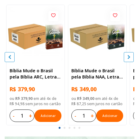
Bíblia Mude o Brasil
Bíblia Mude o Brasil
Bí
pela Bíblia ARC, Letra
pela Bíblia NAA, Letra
pe
Regular, Capa Brochura
Regular, Capa Brochura
Re
R$ 379,90
R$ 349,00
R$
— 52 Biblias
— Mude Brasil
— 
ou
R$ 379,90
em até 4x de
ou
R$ 349,00
em até 4x de
ou
R$ 94,98 sem juros no cartão
R$ 87,25 sem juros no cartão
R$ 
-
+
-
+
-
Adicionar
Adicionar