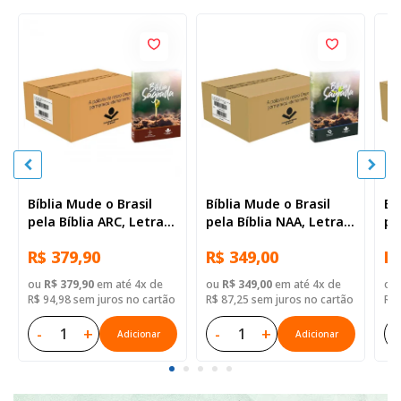
Bíblia Mude o Brasil
Bíblia Mude o Brasil
Bí
pela Bíblia ARC, Letra
pela Bíblia NAA, Letra
pe
Regular, Capa Brochura
Regular, Capa Brochura
Re
R$ 379,90
R$ 349,00
R$
— 52 Biblias
— Mude Brasil
— 
ou
R$ 379,90
em até 4x de
ou
R$ 349,00
em até 4x de
ou
R$ 94,98 sem juros no cartão
R$ 87,25 sem juros no cartão
R$ 
-
+
-
+
-
Adicionar
Adicionar