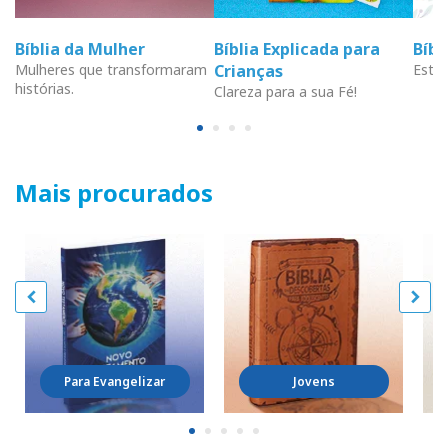
Bíblia da Mulher
Bíblia Explicada para
Bíb
Mulheres que transformaram
Crianças
Estud
histórias.
Clareza para a sua Fé!
Mais procurados
Para Evangelizar
Jovens