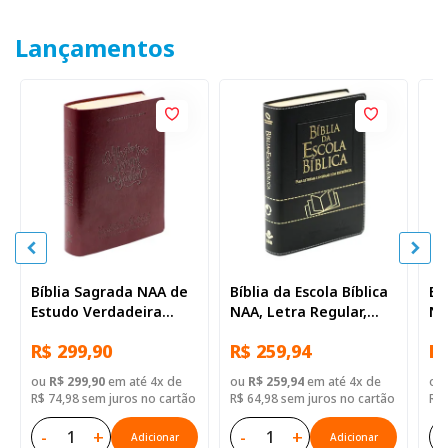
Lançamentos
Bíblia Sagrada NAA de
Bíblia da Escola Bíblica
Bí
Estudo Verdadeira
NAA, Letra Regular,
NA
Identidade, Letra
com mapa, Capa Couro
co
R$ 299,90
R$ 259,94
R$
Regular, com mapa,
Sintético Preta
Si
Capa Couro Sintético
ou
R$ 299,90
em até 4x de
ou
R$ 259,94
em até 4x de
ou
Ilustrada Marrom
R$ 74,98 sem juros no cartão
R$ 64,98 sem juros no cartão
R$ 
-
+
-
+
-
Adicionar
Adicionar